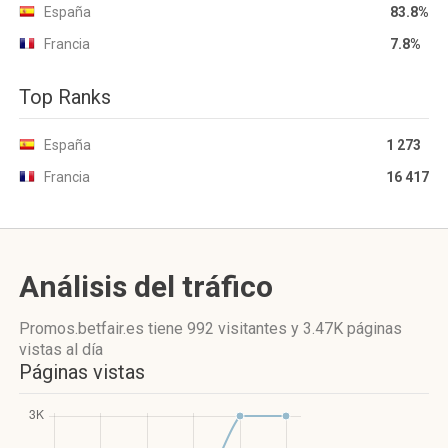
España
83.8%
Francia
7.8%
Top Ranks
España
1 273
Francia
16 417
Análisis del tráfico
Promos.betfair.es
tiene 992 visitantes
y
3.47K páginas
vistas
al día
Páginas vistas