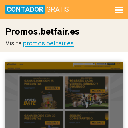
CONTADOR
GRATIS
Promos.betfair.es
Visita
promos.betfair.es