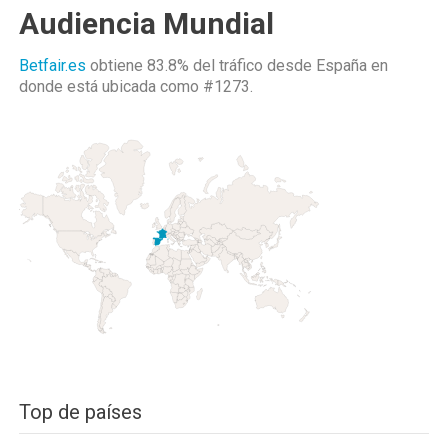
Audiencia Mundial
Betfair.es
obtiene 83.8% del tráfico desde
España
en
donde está ubicada como
#1273.
Top de países