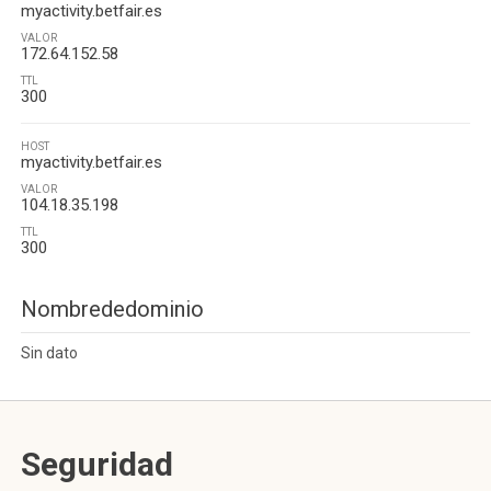
myactivity.betfair.es
VALOR
172.64.152.58
TTL
300
HOST
myactivity.betfair.es
VALOR
104.18.35.198
TTL
300
Nombrededominio
Sin dato
Seguridad