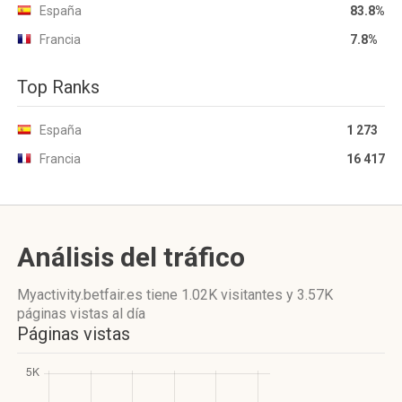
España
83.8%
Francia
7.8%
Top Ranks
España
1 273
Francia
16 417
Análisis del tráfico
Myactivity.betfair.es
tiene 1.02K visitantes
y
3.57K
páginas vistas
al día
Páginas vistas