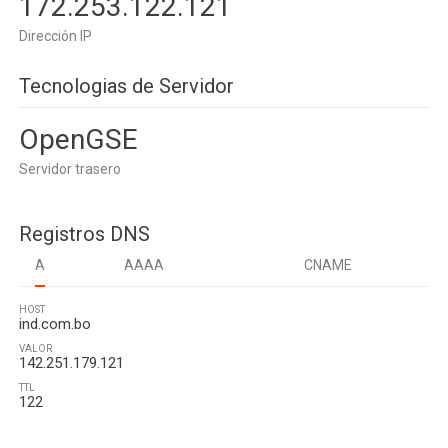
172.253.122.121
Dirección IP
Tecnologias de Servidor
OpenGSE
Servidor trasero
Registros DNS
A
AAAA
CNAME
HOST
ind.com.bo
VALOR
142.251.179.121
TTL
122