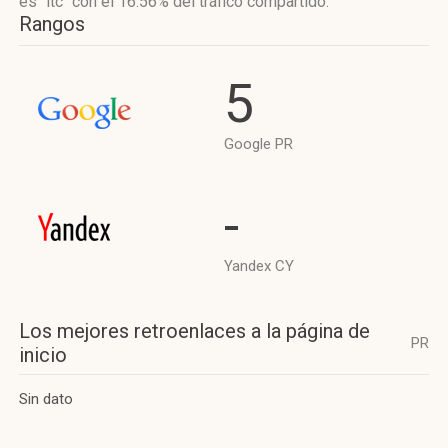
es "itc"
con el 16.56%
del tráfico compartido.
Rangos
5
Google PR
-
Yandex CY
Los mejores retroenlaces a la página de
PR
inicio
Sin dato