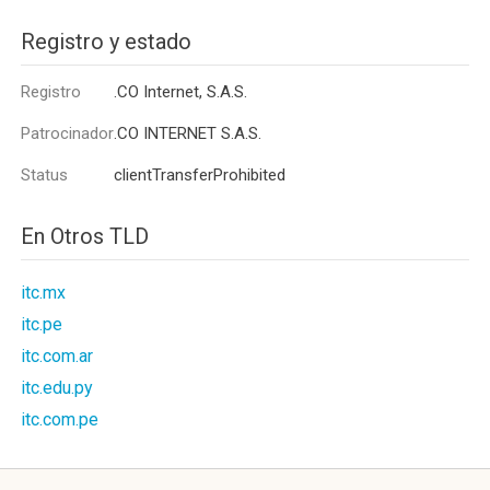
Registro y estado
Registro
.CO Internet, S.A.S.
Patrocinador
.CO INTERNET S.A.S.
Status
clientTransferProhibited
En Otros TLD
itc.mx
itc.pe
itc.com.ar
itc.edu.py
itc.com.pe