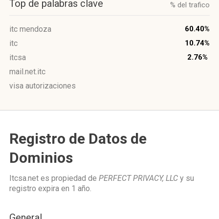
Top de palabras clave
% del trafico
itc mendoza
60.40%
itc
10.74%
itcsa
2.76%
mail.net.itc
visa autorizaciones
Registro de Datos de
Dominios
Itcsa.net es propiedad de
PERFECT PRIVACY, LLC
y su
registro expira en
1 año
.
General