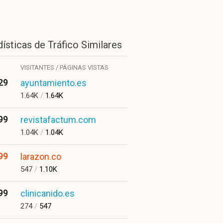
ísticas de Tráfico Similares
VISITANTES / PÁGINAS VISTAS
29
ayuntamiento.es
1.64K
/
1.64K
99
revistafactum.com
1.04K
/
1.04K
99
larazon.co
547
/
1.10K
99
clinicanido.es
274
/
547