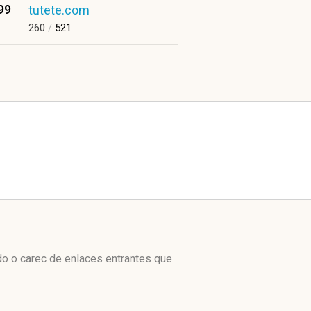
99
tutete.com
260
/
521
do o carec de enlaces entrantes que