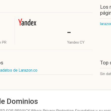
Los 
págin
larazo
-
e PR
Yandex CY
os
Top 
tadatos de Larazon.co
Sin da
de Dominios
D FOR PRIVACY Whois Privacy Protection Foundation
y su regi