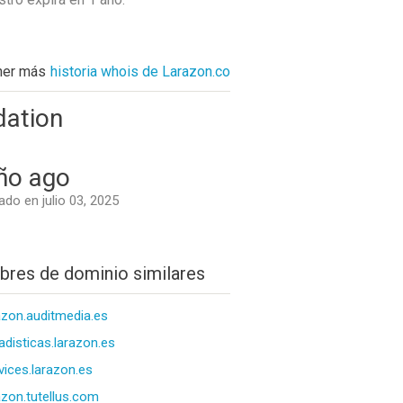
ner más
historia whois de Larazon.co
dation
ño ago
do en julio 03, 2025
res de dominio similares
azon.auditmedia.es
adisticas.larazon.es
vices.larazon.es
azon.tutellus.com