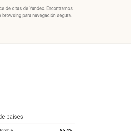
ice de citas de Yandex. Encontramos
fe browsing para navegación segura,
de países
lombia
95.4%