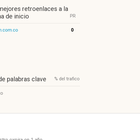
mejores retroenlaces a la
a de inicio
PR
n.com.co
0
de palabras clave
% del trafico
to
stro expira en
1 año
.