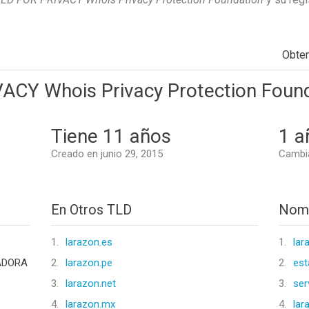
Obte
CY Whois Privacy Protection Foun
Tiene 11 años
1 a
Creado en junio 29, 2015
Cambia
En Otros TLD
Nomb
1.
larazon.es
1.
lar
ADORA
2.
larazon.pe
2.
est
3.
larazon.net
3.
ser
4.
larazon.mx
4.
lar