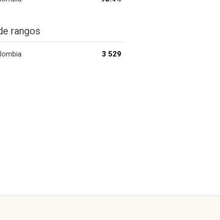
de rangos
lombia
3 529