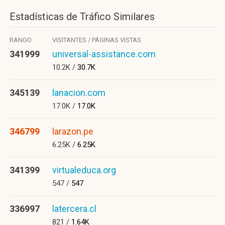
Estadísticas de Tráfico Similares
RANGO
VISITANTES / PÁGINAS VISTAS
341999
universal-assistance.com
10.2K /
30.7K
345139
lanacion.com
17.0K /
17.0K
346799
larazon.pe
6.25K /
6.25K
341399
virtualeduca.org
547 /
547
336997
latercera.cl
821 /
1.64K