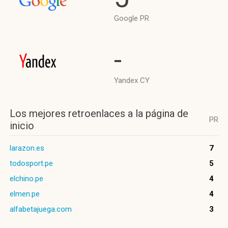
Google PR
-
Yandex CY
Los mejores retroenlaces a la página de
PR
inicio
larazon.es
7
todosport.pe
5
elchino.pe
4
elmen.pe
4
alfabetajuega.com
3