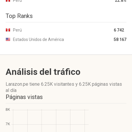
Perú
22.8%
Top Ranks
Perú
6 742
Estados Unidos de América
58 167
Análisis del tráfico
Larazon.pe
tiene 6.25K visitantes
y
6.25K páginas vistas
al día
Páginas vistas