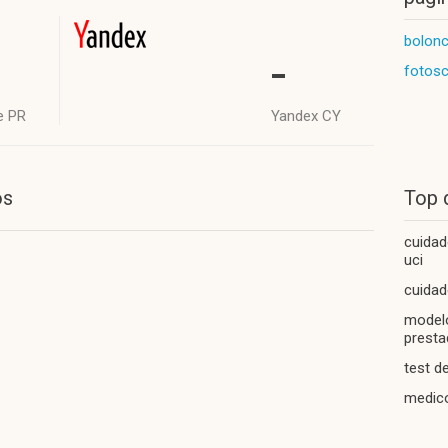
bolonc
-
fotosc
e PR
Yandex CY
os
Top 
cuidad
uci
cuidad
modelo
prest
test d
medico