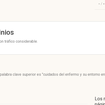
-
/
-
inios
n tráfico considerable.
palabra clave superior es "cuidados del enfermo y su entorno en
Los 
págin