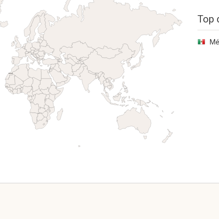
Top 
Mé