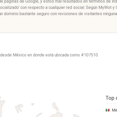
de páginas de Google, y estos mal resultados en términos de ín
cializado’ con respecto a cualquier red social. Según MyWot y
n dominio bastante seguro con revisiones de visitantes ninguna
o desde
México
en donde está ubicada como
#107510.
Top 
Mé