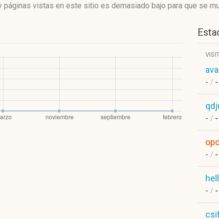
 páginas vistas en este sitio es demasiado bajo para que se mue
Estad
VISI
ava
-
/
-
qdj
-
/
-
opo
-
/
-
hel
-
/
-
csi