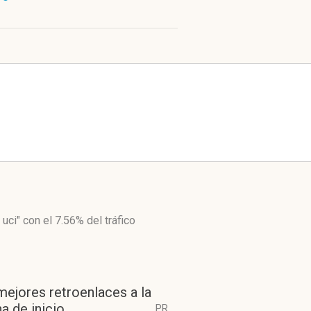
 uci"
con el 7.56%
del tráfico
mejores retroenlaces a la
a de inicio
PR