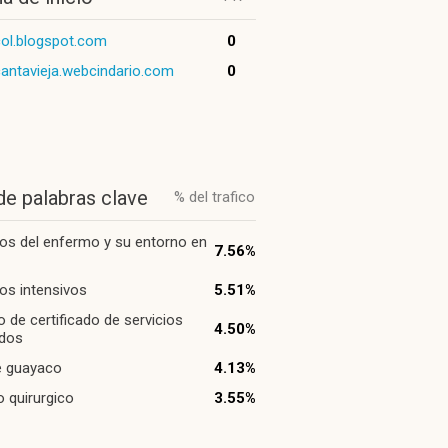
ol.blogspot.com
0
antavieja.webcindario.com
0
de palabras clave
% del trafico
os del enfermo y su entorno en
7.56%
os intensivos
5.51%
 de certificado de servicios
4.50%
ados
e guayaco
4.13%
 quirurgico
3.55%