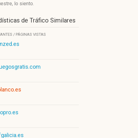
stre, lo siento.
ísticas de Tráfico Similares
TANTES / PÁGINAS VISTAS
nzed.es
uegosgratis.com
lanco.es
lopro.es
fgalicia.es