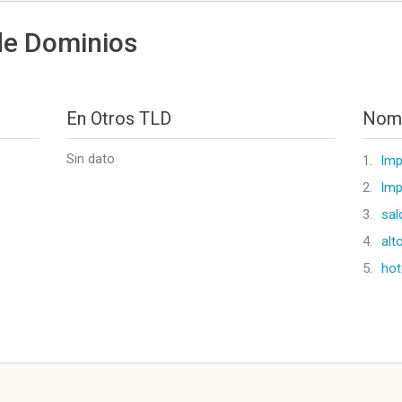
de Dominios
En Otros TLD
Nomb
Sin dato
1.
lm
2.
lmp
3.
sal
4.
alt
5.
hot