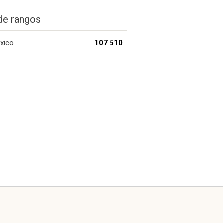
de rangos
xico
107 510