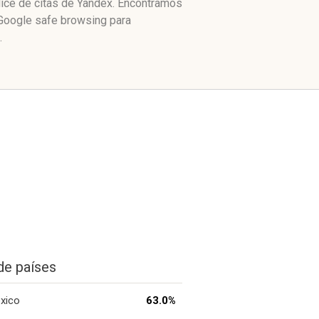
dice de citas de Yandex. Encontramos
 Google safe browsing para
.
de países
xico
63.0%