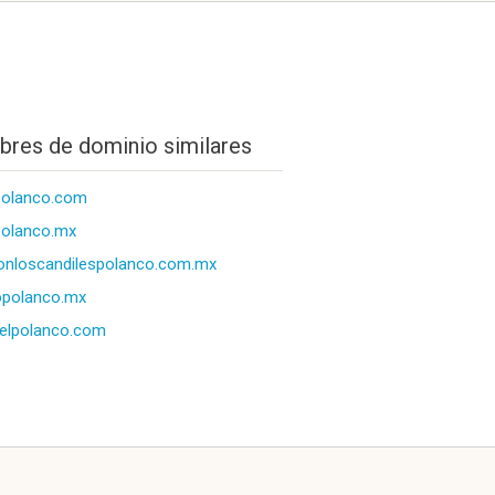
res de dominio similares
polanco.com
olanco.mx
onloscandilespolanco.com.mx
opolanco.mx
elpolanco.com