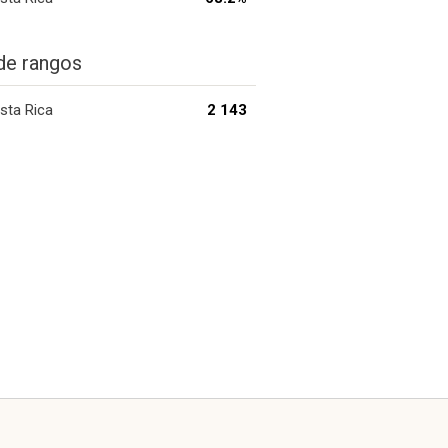
de rangos
sta Rica
2 143