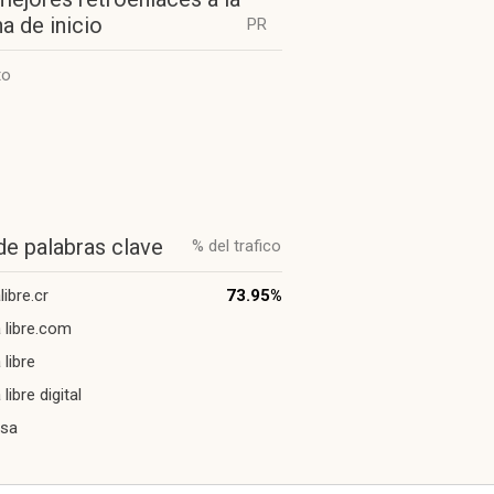
a de inicio
PR
to
de palabras clave
% del trafico
ibre.cr
73.95%
 libre.com
 libre
libre digital
nsa