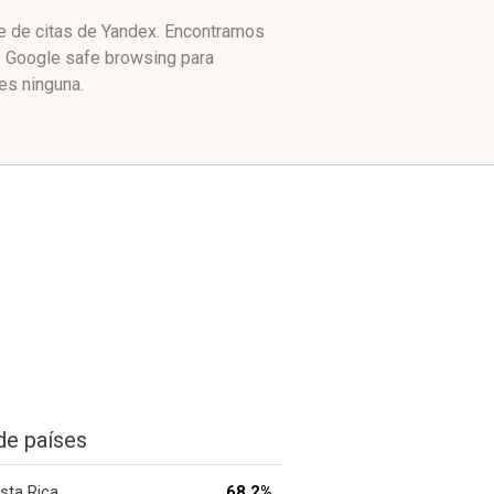
ce de citas de Yandex. Encontramos
 y Google safe browsing para
es ninguna.
de países
sta Rica
68.2%