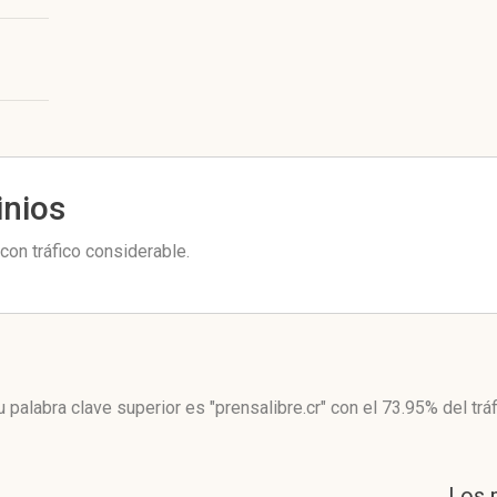
inios
con tráfico considerable.
 palabra clave superior es "prensalibre.cr"
con el 73.95%
del trá
Los 