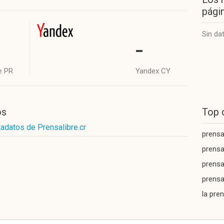
págin
Sin da
-
e PR
Yandex CY
os
Top 
adatos de Prensalibre.cr
prensal
prensa
prensa
prensa 
la pre