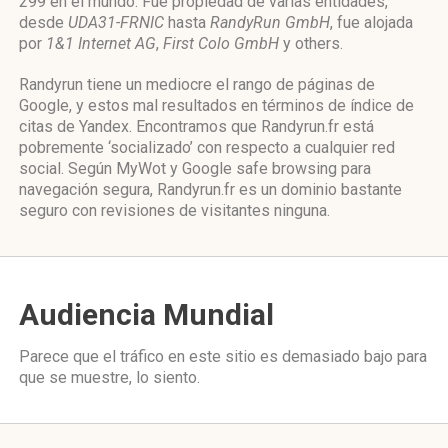
299 en el mundo. Fue propiedad de varias entidades,
desde
UDA31-FRNIC
hasta
RandyRun GmbH
, fue alojada
por
1&1 Internet AG
,
First Colo GmbH
y others.
Randyrun tiene un mediocre el rango de páginas de
Google, y estos mal resultados en términos de índice de
citas de Yandex. Encontramos que Randyrun.fr está
pobremente ‘socializado’ con respecto a cualquier red
social. Según MyWot y Google safe browsing para
navegación segura, Randyrun.fr es un dominio bastante
seguro con revisiones de visitantes ninguna.
Audiencia Mundial
Parece que el tráfico en este sitio es demasiado bajo para
que se muestre, lo siento.