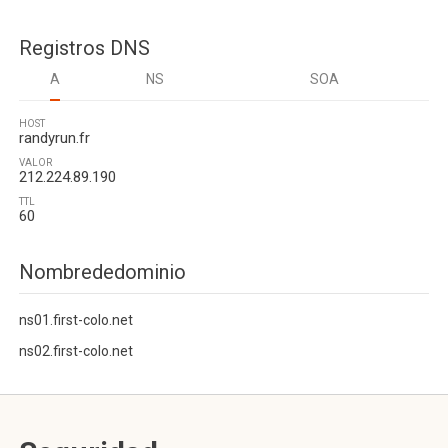
Registros DNS
A
NS
SOA
HOST
randyrun.fr
VALOR
212.224.89.190
TTL
60
Nombrededominio
ns01.first-colo.net
ns02.first-colo.net