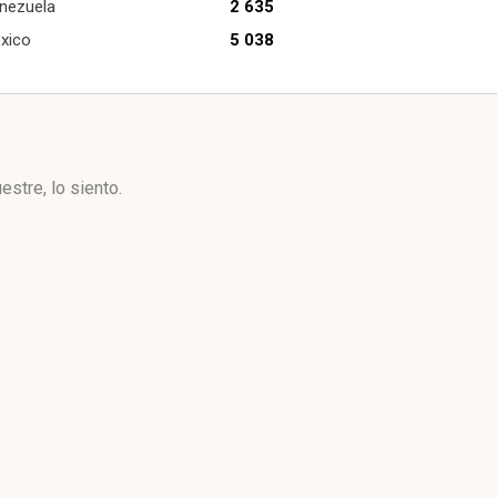
nezuela
2 635
xico
5 038
stre, lo siento.