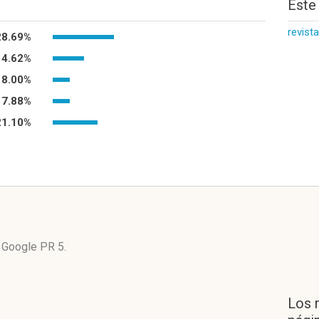
Este
revist
28.69%
14.62%
8.00%
7.88%
21.10%
e
Google PR 5
.
Los 