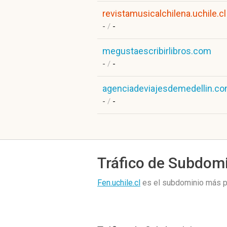
revistamusicalchilena.uchile.cl
-
/
-
megustaescribirlibros.com
-
/
-
agenciadeviajesdemedellin.c
-
/
-
Tráfico de Subdom
Fen.uchile.cl
es el subdominio más 