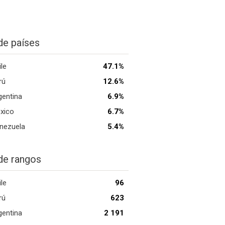
de países
ile
47.1%
rú
12.6%
gentina
6.9%
xico
6.7%
nezuela
5.4%
de rangos
ile
96
rú
623
gentina
2 191