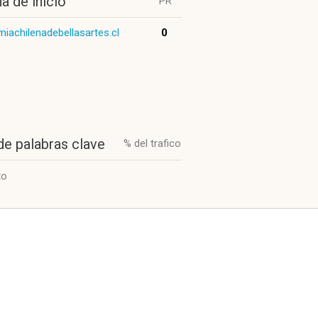
a de inicio
PR
iachilenadebellasartes.cl
0
de palabras clave
% del trafico
to