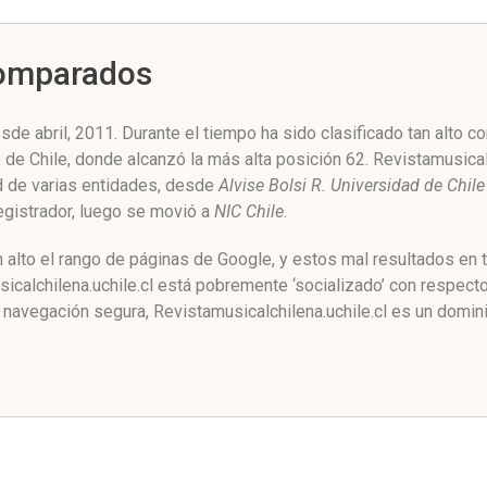
Comparados
sde abril, 2011. Durante el tiempo ha sido clasificado tan alto 
e de Chile, donde alcanzó la más alta posición 62. Revistamusica
ad de varias entidades, desde
Alvise Bolsi R. Universidad de Chile
registrador, luego se movió a
NIC Chile
.
n alto el rango de páginas de Google, y estos mal resultados en 
alchilena.uchile.cl está pobremente ‘socializado’ con respecto 
avegación segura, Revistamusicalchilena.uchile.cl es un domin