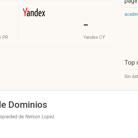
págin
academ
-
e PR
Yandex CY
Top 
Sin da
de Dominios
propiedad de
Nelson Lopez
.