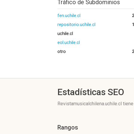
Tráfico de Subdominios
fen.uchile.cl
repositorio.uchile.cl
uchile.cl
eol.uchile.cl
otro
Estadísticas SEO
Revistamusicalchilena.uchile.cl tien
Rangos