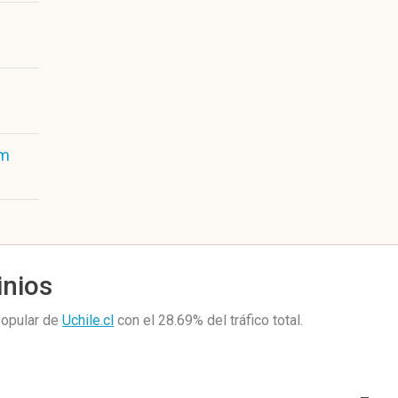
om
inios
popular de
Uchile.cl
con el 28.69%
del tráfico total.