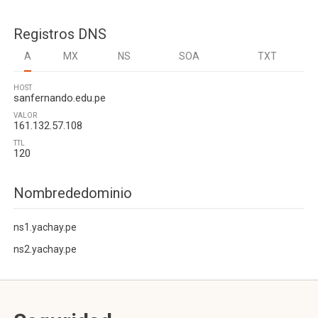
Registros DNS
A
MX
NS
SOA
TXT
HOST
sanfernando.edu.pe
VALOR
161.132.57.108
TTL
120
Nombrededominio
ns1.yachay.pe
ns2.yachay.pe