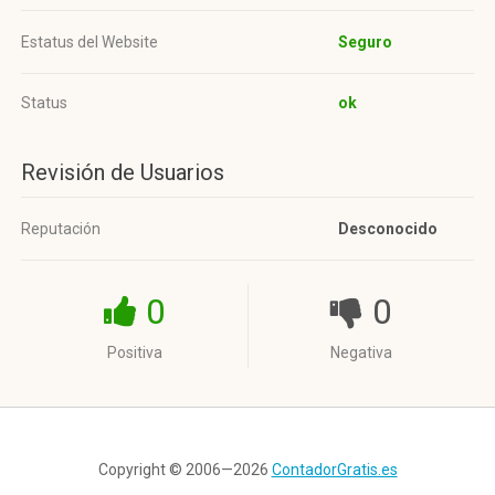
Estatus del Website
Seguro
Status
ok
Revisión de Usuarios
Reputación
Desconocido
0
0
Positiva
Negativa
Copyright © 2006—2026
ContadorGratis.es