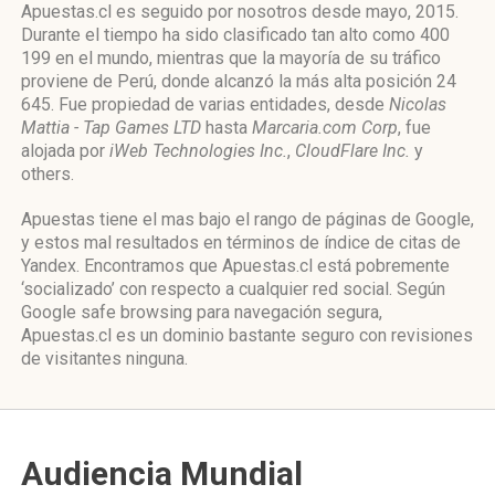
Apuestas.cl es seguido por nosotros desde mayo, 2015.
Durante el tiempo ha sido clasificado tan alto como 400
199 en el mundo, mientras que la mayoría de su tráfico
proviene de Perú, donde alcanzó la más alta posición 24
645. Fue propiedad de varias entidades, desde
Nicolas
Mattia - Tap Games LTD
hasta
Marcaria.com Corp
, fue
alojada por
iWeb Technologies Inc.
,
CloudFlare Inc.
y
others.
Apuestas tiene el mas bajo el rango de páginas de Google,
y estos mal resultados en términos de índice de citas de
Yandex. Encontramos que Apuestas.cl está pobremente
‘socializado’ con respecto a cualquier red social. Según
Google safe browsing para navegación segura,
Apuestas.cl es un dominio bastante seguro con revisiones
de visitantes ninguna.
Audiencia Mundial