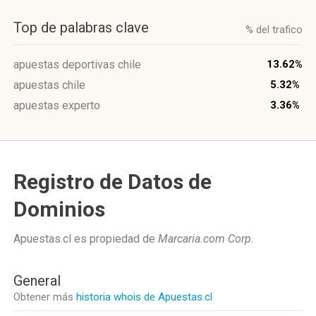
Top de palabras clave
% del trafico
apuestas deportivas chile
13.62%
apuestas chile
5.32%
apuestas experto
3.36%
Registro de Datos de
Dominios
Apuestas.cl es propiedad de
Marcaria.com Corp
.
General
Obtener más
historia whois de Apuestas.cl