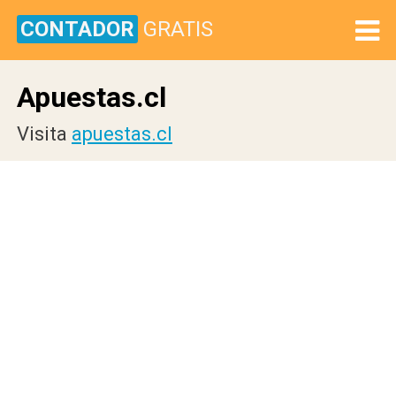
CONTADOR
GRATIS
Apuestas.cl
Visita
apuestas.cl