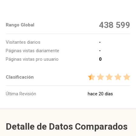
438 599
Rango Global
Visitantes diarios
-
Páginas vistas diariamente
-
Páginas vistas pro usuario
0
Clasificación
Última Revisión
hace 20 días
Detalle de Datos Comparados