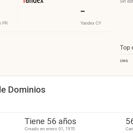
Sin da
-
e PR
Yandex CY
Top 
cies
de Dominios
Tiene 56 años
5
Creado en enero 01, 1970
Cam