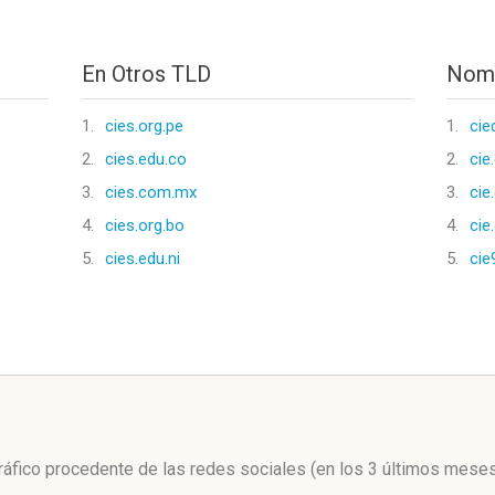
En Otros TLD
Nomb
1.
cies.org.pe
1.
cie
2.
cies.edu.co
2.
cie
3.
cies.com.mx
3.
cie
4.
cies.org.bo
4.
cie
5.
cies.edu.ni
5.
cie
l
 tráfico procedente de las redes sociales
(en los 3 últimos mese