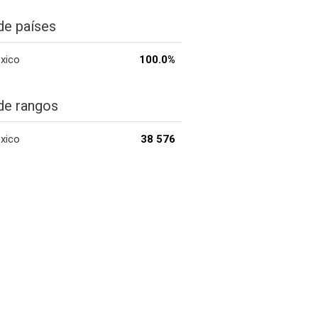
de países
xico
100.0%
de rangos
xico
38 576