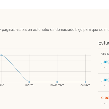
 páginas vistas en este sitio es demasiado bajo para que se mue
Estad
VISI
jue
-
/
-
jue
-
/
-
cies
-
/
-