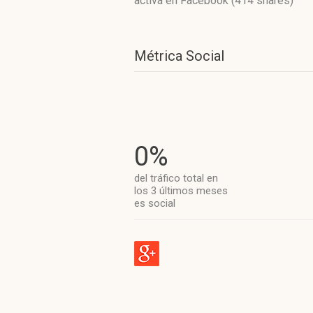
activa
en Facebook (414 shares)
Métrica Social
0%
del tráfico total en
los 3 últimos meses
es social