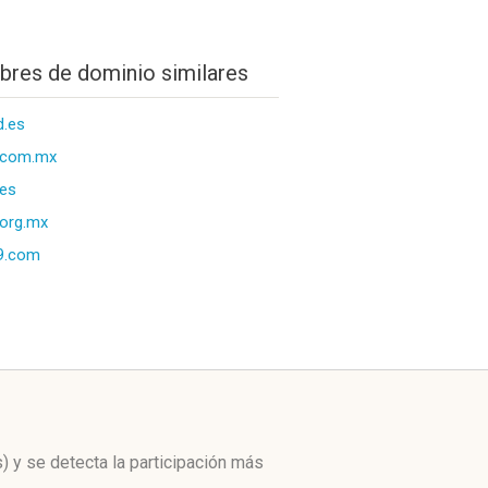
res de dominio similares
d.es
.com.mx
.es
.org.mx
9.com
s)
y se detecta la participación más