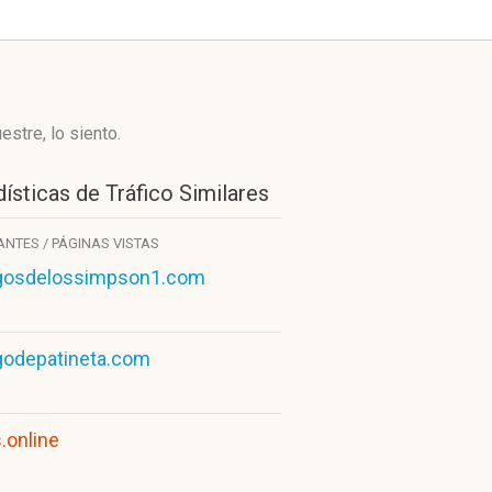
stre, lo siento.
ísticas de Tráfico Similares
TANTES / PÁGINAS VISTAS
gosdelossimpson1.com
godepatineta.com
.online