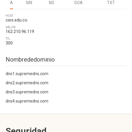
A
MX
NS
SOA
TXT
HOST
cies.edu.co
VALOR
162.210.96.119
TTL
300
Nombrededominio
dns1.supremedns.com
dns2.supremedns.com
dns3.supremedns.com
dns4.supremedns.com
Seguridad