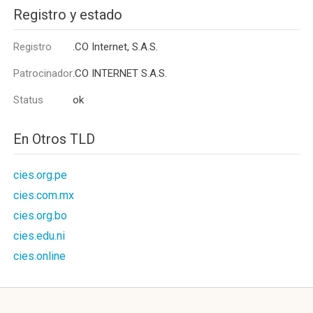
Registro y estado
Registro
.CO Internet, S.A.S.
Patrocinador
.CO INTERNET S.A.S.
Status
ok
En Otros TLD
cies.org.pe
cies.com.mx
cies.org.bo
cies.edu.ni
cies.online