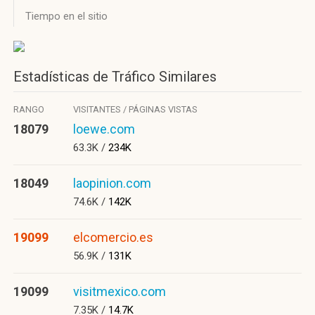
Tiempo en el sitio
Estadísticas de Tráfico Similares
RANGO
VISITANTES / PÁGINAS VISTAS
18079
loewe.com
63.3K /
234K
18049
laopinion.com
74.6K /
142K
19099
elcomercio.es
56.9K /
131K
19099
visitmexico.com
7.35K /
14.7K