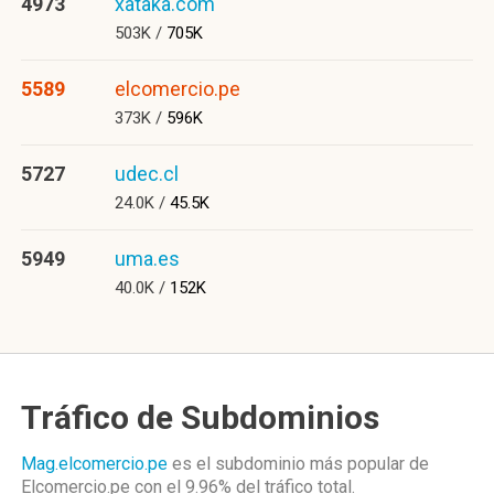
4973
xataka.com
503K /
705K
5589
elcomercio.pe
373K /
596K
5727
udec.cl
24.0K /
45.5K
5949
uma.es
40.0K /
152K
Tráfico de Subdominios
Mag.elcomercio.pe
es el subdominio más popular de
Elcomercio.pe
con el 9.96%
del tráfico total.