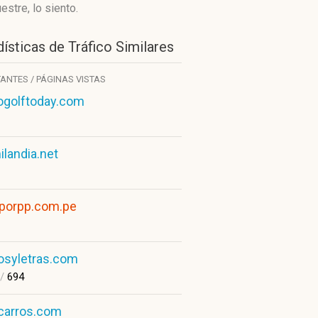
stre, lo siento.
ísticas de Tráfico Similares
TANTES / PÁGINAS VISTAS
ogolftoday.com
ilandia.net
porpp.com.pe
rosyletras.com
/
694
carros.com