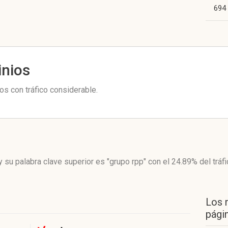
694
inios
s con tráfico considerable.
y su palabra clave superior es "grupo rpp"
con el 24.89%
del tráf
Los 
págin