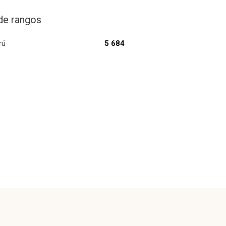
de rangos
rú
5 684