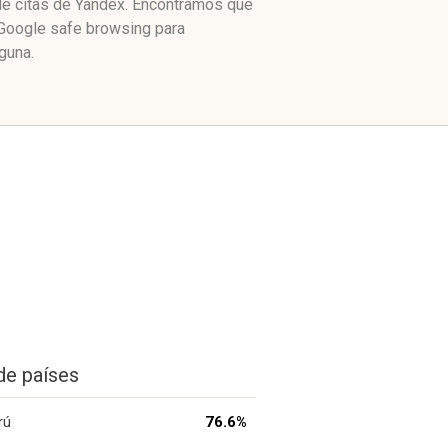
 de citas de Yandex. Encontramos que
 Google safe browsing para
guna.
de países
rú
76.6%