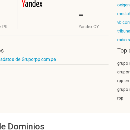
oxige
-
mediak
vb.co
e PR
Yandex CY
tribun
radio.
os
Top 
tadatos de Gruporpp.com.pe
grupo 
grupo
rpp en
grupo 
rpp
de Dominios