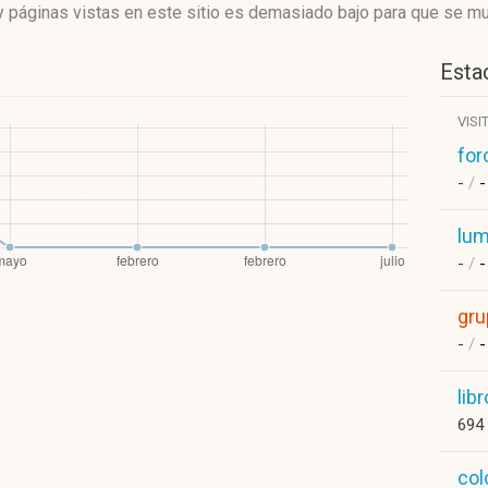
 páginas vistas en este sitio es demasiado bajo para que se mue
Estad
VISI
for
-
/
-
lum
-
/
-
gru
-
/
-
lib
694
col