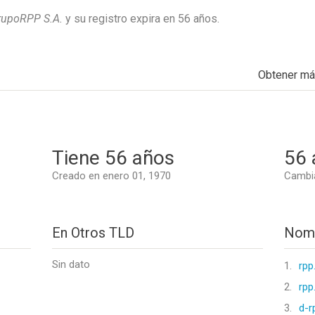
rupoRPP S.A.
y su registro expira en
56 años
.
Obtener m
Tiene 56 años
56 
Creado en enero 01, 1970
Cambia
En Otros TLD
Nomb
Sin dato
1.
rpp
2.
rpp
3.
d-r