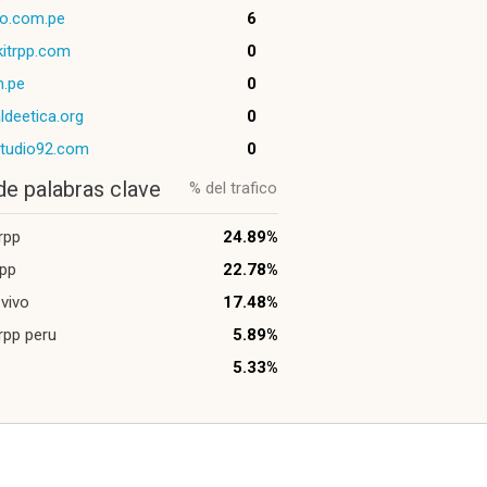
no.com.pe
6
itrpp.com
0
m.pe
0
aldeetica.org
0
studio92.com
0
de palabras clave
% del trafico
rpp
24.89%
rpp
22.78%
 vivo
17.48%
rpp peru
5.89%
5.33%