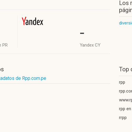
Los 
págin
divers
-
e PR
Yandex CY
os
Top 
tadatos de Rpp.com.pe
rpp
rpp.co
www.r
rpp en
rrpp