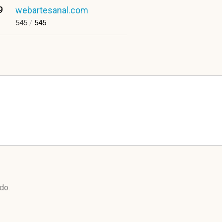
9
webartesanal.com
545
/
545
do.