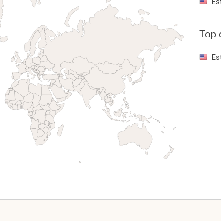
Es
Top 
Es