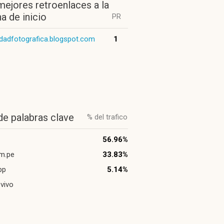
mejores retroenlaces a la
a de inicio
PR
idadfotografica.blogspot.com
1
de palabras clave
% del trafico
56.96%
m.pe
33.83%
pp
5.14%
 vivo