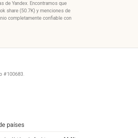
itas de Yandex. Encontramos que
ook share (50.7K) y menciones de
inio completamente confiable con
mo
#100683.
de países