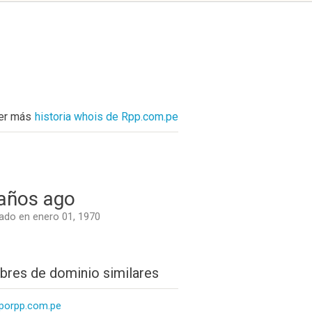
er más
historia whois de Rpp.com.pe
años ago
do en enero 01, 1970
res de dominio similares
porpp.com.pe