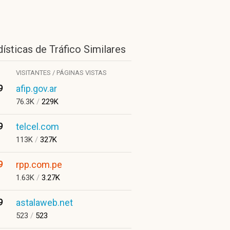
ísticas de Tráfico Similares
VISITANTES / PÁGINAS VISTAS
9
afip.gov.ar
76.3K
/
229K
9
telcel.com
113K
/
327K
9
rpp.com.pe
1.63K
/
3.27K
9
astalaweb.net
523
/
523