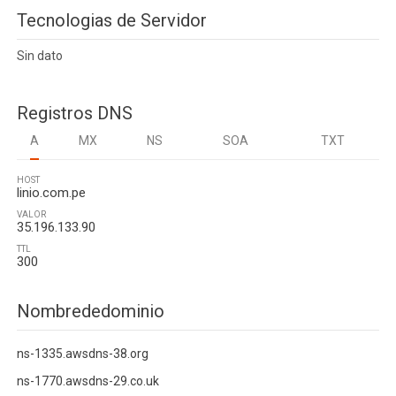
Tecnologias de Servidor
Sin dato
Registros DNS
A
MX
NS
SOA
TXT
HOST
linio.com.pe
VALOR
35.196.133.90
TTL
300
Nombrededominio
ns-1335.awsdns-38.org
ns-1770.awsdns-29.co.uk