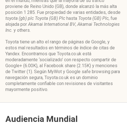
en el mundo, mientras que la mayoría de su tráfico
proviene de Reino Unido (GB), donde alcanzó la más alta
posición 1 285. Fue propiedad de varias entidades, desde
toyota (gb) plc Toyota (GB) Plc
hasta
Toyota (GB) Plc
, fue
alojada por
Akamai International BV
,
Akamai Technologies
Inc.
y others.
Toyota tiene un alto el rango de páginas de Google, y
estos mal resultados en términos de índice de citas de
Yandex. Encontramos que Toyota.co.uk está
moderadamente ‘socializado’ con respecto compartir de
Google+ (6.00K), al Facebook share (2.15K) y menciones
de Twitter (1). Según MyWot y Google safe browsing para
navegación segura, Toyota.co.uk es un dominio
completamente confiable con revisiones de visitantes
mayormente positivo.
Audiencia Mundial