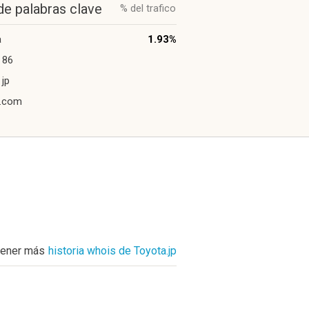
de palabras clave
% del trafico
a
1.93%
 86
 jp
a.com
ener más
historia whois de Toyota.jp