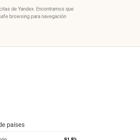
e citas de Yandex. Encontramos que
 safe browsing para navegación
de países
pón
91.8%