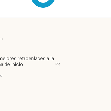
do.
mejores retroenlaces a la
a de inicio
PR
to