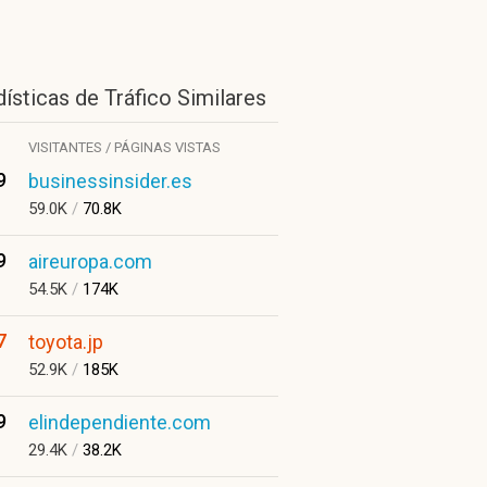
ísticas de Tráfico Similares
VISITANTES / PÁGINAS VISTAS
9
businessinsider.es
59.0K
/
70.8K
9
aireuropa.com
54.5K
/
174K
7
toyota.jp
52.9K
/
185K
9
elindependiente.com
29.4K
/
38.2K