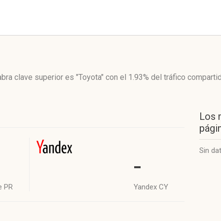
abra clave superior es "Toyota"
con el 1.93%
del tráfico comparti
Los 
págin
Sin da
-
e PR
Yandex CY