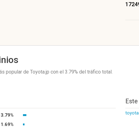
1724
inios
ás popular de Toyota.jp
con el 3.79%
del tráfico total.
Este
toyota
3.79%
1.69%