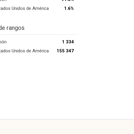
tados Unidos de América
1.6%
de rangos
pón
1 334
tados Unidos de América
155 347