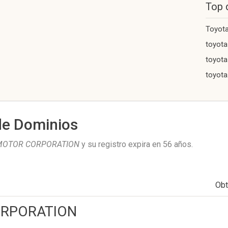
Top 
Toyot
toyota
toyota
toyot
de Dominios
MOTOR CORPORATION
y su registro expira en
56 años
.
Obt
RPORATION