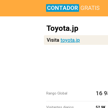
CONTADOR
GRATIS
Toyota.jp
Visita
toyota.jp
16 9
Rango Global
Visitantes diarios
52.9K