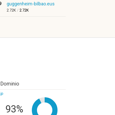
9
guggenheim-bilbao.eus
2.72K
/
2.72K
 Dominio
.jp
93%